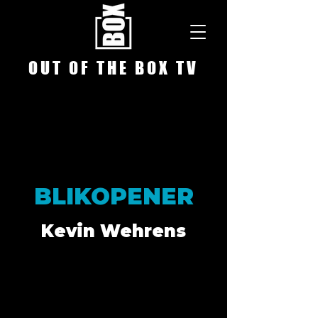
O U T O F T H E B O X T V
BLIKOPENER
Kevin Wehrens