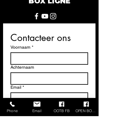
BOX LIGNE
Contacteer ons
Voornaam
*
Achternaam
Email
*
Bericht
Phone
Email
OOTB FB
OPEN BOX FB