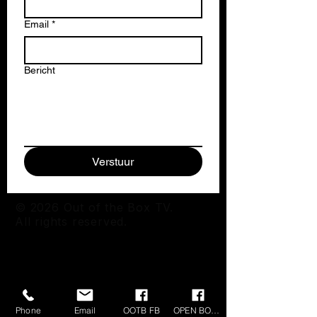
Email
*
Bericht
Verstuur
© 2026 Out of the Box TV.
All rights reserved.
Phone
Email
OOTB FB
OPEN BOX FB