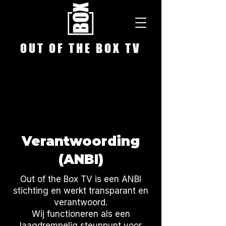
O U T O F T H E B O X T V
Verantwoording
(ANBI)
Out of the Box TV is een ANBI
stichting en werkt transparant en
verantwoord.
Wij functioneren als een
laagdrempelig steunpunt voor