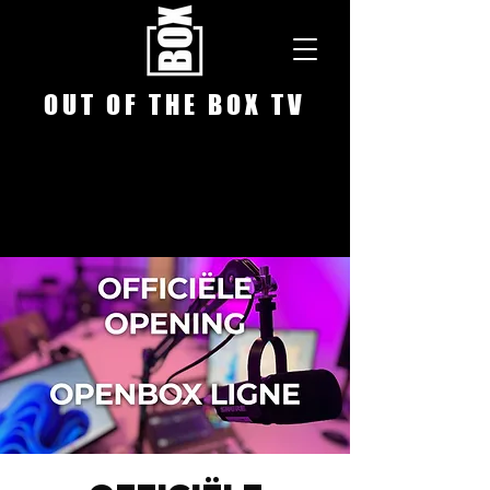
O U T O F T H E B O X T V