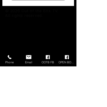
© 2026 Out of the Box TV.
All rights reserved.
Phone
Email
OOTB FB
OPEN BOX FB
OUT OF THE BOX TV
KvK-nummer:
73535907