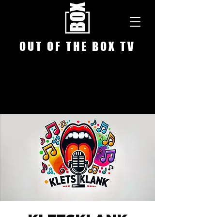
O U T O F T H E B O X T V