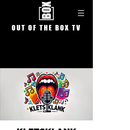
O U T O F T H E B O X T V