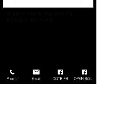
© 2026 Out of the Box TV.
All rights reserved.
Phone
Email
OOTB FB
OPEN BOX FB
OUT OF THE BOX TV
KvK-nummer:
73535907