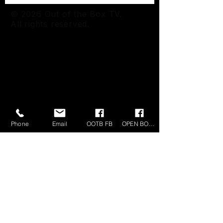
© 2026 Out of the Box TV.
All rights reserved.
Phone
Email
OOTB FB
OPEN BOX FB
OUT OF THE BOX TV
KvK-nummer:
73535907