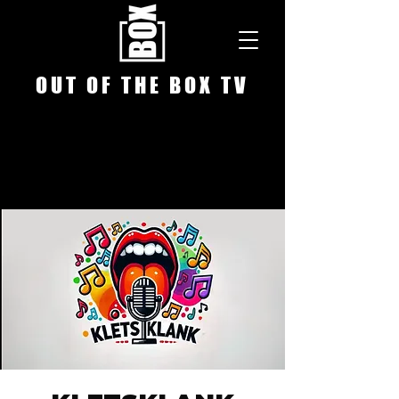
O U T O F T H E B O X T V