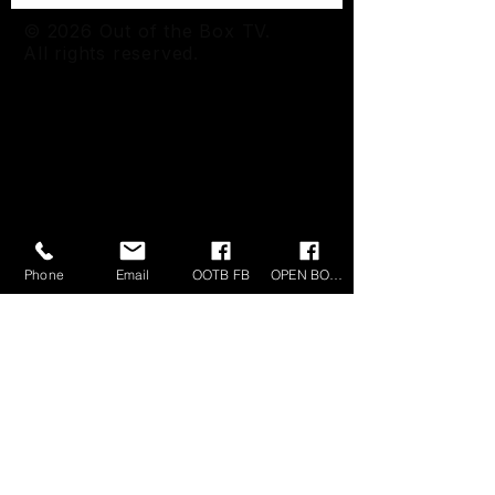
© 2026 Out of the Box TV.
All rights reserved.
Phone
Email
OOTB FB
OPEN BOX FB
OUT OF THE BOX TV
KvK-nummer:
73535907