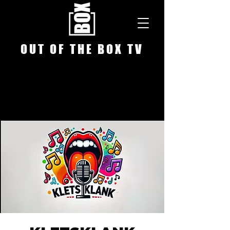
O U T O F T H E B O X T V