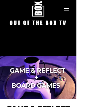
O U T O F T H E B O X T V