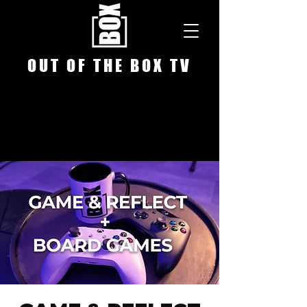
O U T O F T H E B O X T V