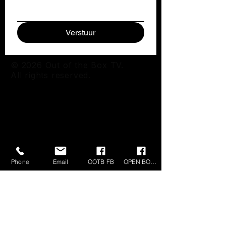
Verstuur
© 2026 Out of the Box TV.
All rights reserved.
Phone
Email
OOTB FB
OPEN BOX FB
OUT OF THE BOX TV